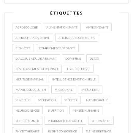
ÉTIQUETTES
AGROÉCOLOGIE
ALIMENTATION SANTÉ
ANTIOXYDANTS
APPROCHE PRÉVENTIVE
ATTEINDRE SES OBJECTIFS
BIEN-ÊTRE
COMPLÉMENTS DE SANTÉ
DIALOGUE ADULTE À ENFANT
DOPAMINE
DÉTOX
DÉVELOPPEMENT PERSONNEL
HYGIÈNE DE VIE
HÉRITAGE FAMILIAL
INTELLIGENCE ÉMOTIONNELLE
MA VIE SANS GLUTEN
MICROBIOTE
MIEUX-ÊTRE
MINCEUR
MÉDITATION
MÉDITER
NATUROPATHIE
NEUROSCIENCES
NUTRITION
PENSÉE HUMAINE
PETIT-DÉJEUNER
PHARMACIE NATURELLE
PHILOSOPHIE
PHYTOTHÉRAPIE
PLEINE CONSCIENCE
PLEINE PRÉSENCE