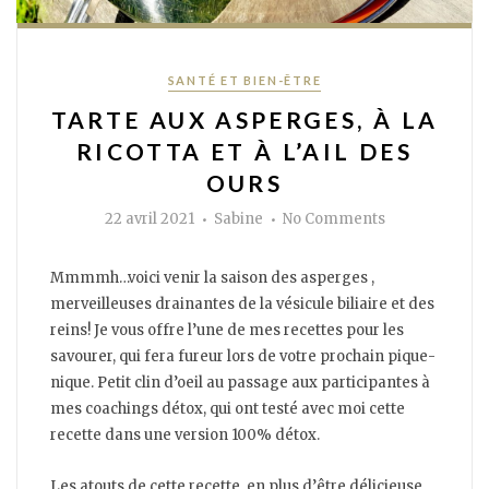
Categories
SANTÉ ET BIEN-ÊTRE
TARTE AUX ASPERGES, À LA
RICOTTA ET À L’AIL DES
OURS
Author
on
22 avril 2021
Sabine
No Comments
Tarte
aux
asperges,
à
Mmmmh…voici venir la saison des asperges ,
la
ricotta
merveilleuses drainantes de la vésicule biliaire et des
et
reins! Je vous offre l’une de mes recettes pour les
à
l’ail
savourer, qui fera fureur lors de votre prochain pique-
des
ours
nique. Petit clin d’oeil au passage aux participantes à
mes coachings détox, qui ont testé avec moi cette
recette dans une version 100% détox.
Les atouts de cette recette, en plus d’être délicieuse