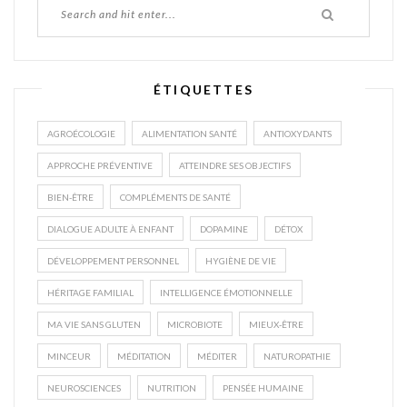
ÉTIQUETTES
AGROÉCOLOGIE
ALIMENTATION SANTÉ
ANTIOXYDANTS
APPROCHE PRÉVENTIVE
ATTEINDRE SES OBJECTIFS
BIEN-ÊTRE
COMPLÉMENTS DE SANTÉ
DIALOGUE ADULTE À ENFANT
DOPAMINE
DÉTOX
DÉVELOPPEMENT PERSONNEL
HYGIÈNE DE VIE
HÉRITAGE FAMILIAL
INTELLIGENCE ÉMOTIONNELLE
MA VIE SANS GLUTEN
MICROBIOTE
MIEUX-ÊTRE
MINCEUR
MÉDITATION
MÉDITER
NATUROPATHIE
NEUROSCIENCES
NUTRITION
PENSÉE HUMAINE