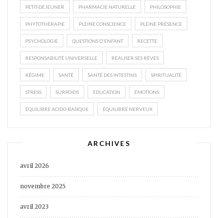
PETIT-DÉJEUNER
PHARMACIE NATURELLE
PHILOSOPHIE
PHYTOTHÉRAPIE
PLEINE CONSCIENCE
PLEINE PRÉSENCE
PSYCHOLOGIE
QUESTIONS D'ENFANT
RECETTE
RESPONSABILITÉ UNIVERSELLE
RÉALISER SES RÊVES
RÉGIME
SANTÉ
SANTÉ DES INTESTINS
SPIRITUALITÉ
STRESS
SURPOIDS
ÉDUCATION
ÉMOTIONS
ÉQUILIBRE ACIDO-BASIQUE
ÉQUILIBRE NERVEUX
ARCHIVES
avril 2026
novembre 2025
avril 2023