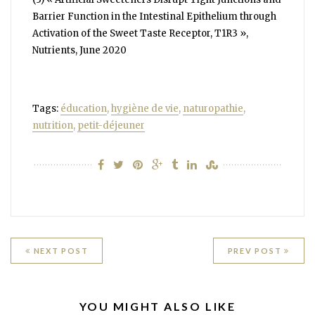
Barrier Function in the Intestinal Epithelium through
Activation of the Sweet Taste Receptor, T1R3 »,
Nutrients, June 2020
Tags:
éducation
,
hygiène de vie
,
naturopathie
,
nutrition
,
petit-déjeuner
Navigation
NEXT POST
PREV POST
de
l’article
RELATED
YOU MIGHT ALSO LIKE