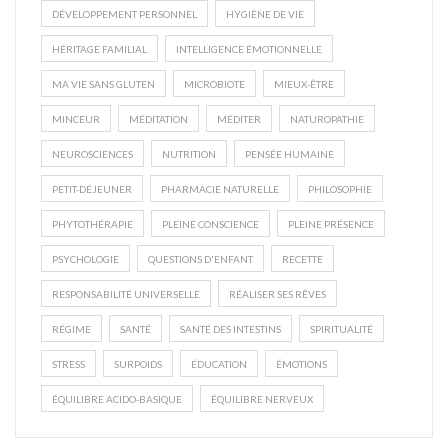
DÉVELOPPEMENT PERSONNEL
HYGIÈNE DE VIE
HÉRITAGE FAMILIAL
INTELLIGENCE ÉMOTIONNELLE
MA VIE SANS GLUTEN
MICROBIOTE
MIEUX-ÊTRE
MINCEUR
MÉDITATION
MÉDITER
NATUROPATHIE
NEUROSCIENCES
NUTRITION
PENSÉE HUMAINE
PETIT-DÉJEUNER
PHARMACIE NATURELLE
PHILOSOPHIE
PHYTOTHÉRAPIE
PLEINE CONSCIENCE
PLEINE PRÉSENCE
PSYCHOLOGIE
QUESTIONS D'ENFANT
RECETTE
RESPONSABILITÉ UNIVERSELLE
RÉALISER SES RÊVES
RÉGIME
SANTÉ
SANTÉ DES INTESTINS
SPIRITUALITÉ
STRESS
SURPOIDS
ÉDUCATION
ÉMOTIONS
ÉQUILIBRE ACIDO-BASIQUE
ÉQUILIBRE NERVEUX