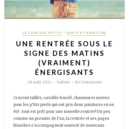
Categories
•
LE COIN DES PETITS
SANTÉ ET BIEN-ÊTRE
UNE RENTRÉE SOUS LE
SIGNE DES MATINS
(VRAIMENT)
ÉNERGISANTS
Author
on
28 août 2022
Sabine
No Comments
Une
rentrée
sous
le
Crayons taillés, cartable bouclé, chaussures neuves
signe
des
pour les p’tits pieds qui ont pris deux pointures en un
matins
été : tout est prêt pour une nouvelle rentrée! Un peu
(vraiment)
énergisants
comme un premier de l’an, la rentrée et ses pages
blanches s’accompagnent souvent de nouveaux