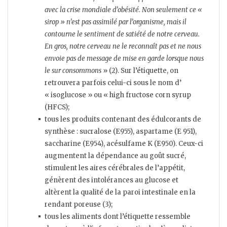
avec la crise mondiale d’obésité. Non seulement ce «
sirop » n’est pas assimilé par l’organisme, mais il
contourne le sentiment de satiété de notre cerveau.
En gros, notre cerveau ne le reconnaît pas et ne nous
envoie pas de message de mise en garde lorsque nous
le sur consommons
» (2). Sur l’étiquette, on
retrouvera parfois celui-ci sous le nom d’
« isoglucose » ou « high fructose corn syrup
(HFCS);
tous les produits contenant des édulcorants de
synthèse : sucralose (E955), aspartame (E 951),
saccharine (E954), acésulfame K (E950). Ceux-ci
augmentent la dépendance
au goût sucré,
stimulent les aires cérébrales de l’appétit,
génèrent des intolérances au glucose et
altèrent la qualité de la paroi intestinale en la
rendant poreuse (3);
tous les aliments dont l’étiquette ressemble