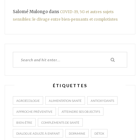
Salomé Mulongo
dans
COVID-19, 5G et autres sujets
sensibles: le clivage entre bien-pensants et complotistes
ÉTIQUETTES
AGROÉCOLOGIE
ALIMENTATION SANTÉ
ANTIOXYDANTS
APPROCHE PRÉVENTIVE
ATTEINDRE SES OBJECTIFS
BIEN-ÊTRE
COMPLÉMENTS DE SANTÉ
DIALOGUE ADULTE À ENFANT
DOPAMINE
DÉTOX