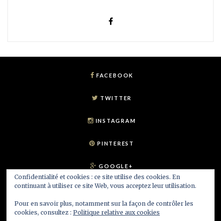
FACEBOOK
TWITTER
INSTAGRAM
PINTEREST
GOOGLE+
Confidentialité et cookies : ce site utilise des cookies. En
continuant à utiliser ce site Web, vous acceptez leur utilisation.
RSS
Pour en savoir plus, notamment sur la façon de contrôler les
cookies, consultez :
Politique relative aux cookies