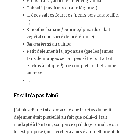
Fruits frais, yaourt fermier et granola
Taboulé (aux fruits ou aux légumes)
Crêpes salées fourrées (petits pois, ratatouille,
…)
Smoothie banane/pomme/épinards et lait
végétal (non sucré de préférence)
Banana bread
au quinoa
Petit déjeuner à la japonaise (que les jeunes
fans de mangas seront peut-être tout à fait
enclins à adopter!) : riz complet, œuf et soupe
au miso
…
Et s’il n’a pas faim?
J’ai plus d’une fois remarqué que le refus du petit
déjeuner était plutôt lié au fait que celui-ci était
inadapté à l’enfant, soit parce qu’il digère mal ce qui
lui est proposé (on cherchera alors éventuellement du