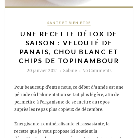
Categories
SANTÉ ET BIEN-ÊTRE
UNE RECETTE DÉTOX DE
SAISON : VELOUTÉ DE
PANAIS, CHOU BLANC ET
CHIPS DE TOPINAMBOUR
Author
on
20 janvier 2021
Sabine
No Comments
Une
recette
détox
de
Pour beaucoup d’entre nous, ce début d’année est une
saison
:
période où l’alimentation se fait plus légère, afin de
velouté
permettre à l’organisme de se mettre au repos
de
panais,
auprès les repas plus copieux de décembre.
chou
blanc
et
chips
Énergisante, reminéralisante et rassasiante, la
de
topinambour
recette que je vous propose ici soutient la