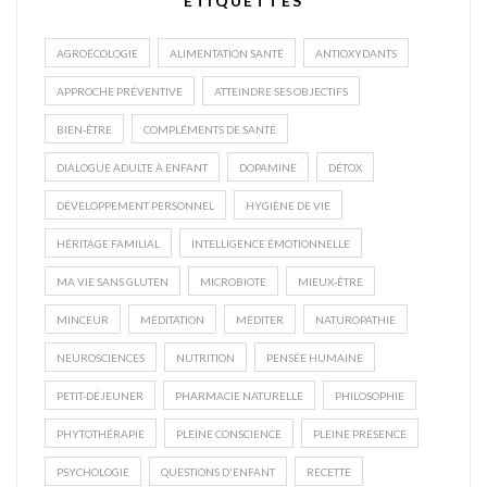
ÉTIQUETTES
AGROÉCOLOGIE
ALIMENTATION SANTÉ
ANTIOXYDANTS
APPROCHE PRÉVENTIVE
ATTEINDRE SES OBJECTIFS
BIEN-ÊTRE
COMPLÉMENTS DE SANTÉ
DIALOGUE ADULTE À ENFANT
DOPAMINE
DÉTOX
DÉVELOPPEMENT PERSONNEL
HYGIÈNE DE VIE
HÉRITAGE FAMILIAL
INTELLIGENCE ÉMOTIONNELLE
MA VIE SANS GLUTEN
MICROBIOTE
MIEUX-ÊTRE
MINCEUR
MÉDITATION
MÉDITER
NATUROPATHIE
NEUROSCIENCES
NUTRITION
PENSÉE HUMAINE
PETIT-DÉJEUNER
PHARMACIE NATURELLE
PHILOSOPHIE
PHYTOTHÉRAPIE
PLEINE CONSCIENCE
PLEINE PRÉSENCE
PSYCHOLOGIE
QUESTIONS D'ENFANT
RECETTE