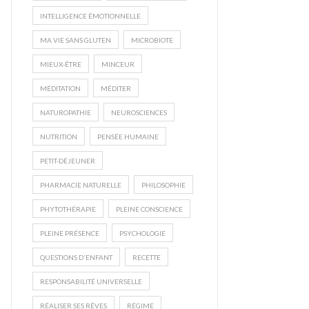
INTELLIGENCE ÉMOTIONNELLE
MA VIE SANS GLUTEN
MICROBIOTE
MIEUX-ÊTRE
MINCEUR
MÉDITATION
MÉDITER
NATUROPATHIE
NEUROSCIENCES
NUTRITION
PENSÉE HUMAINE
PETIT-DÉJEUNER
PHARMACIE NATURELLE
PHILOSOPHIE
PHYTOTHÉRAPIE
PLEINE CONSCIENCE
PLEINE PRÉSENCE
PSYCHOLOGIE
QUESTIONS D'ENFANT
RECETTE
RESPONSABILITÉ UNIVERSELLE
RÉALISER SES RÊVES
RÉGIME