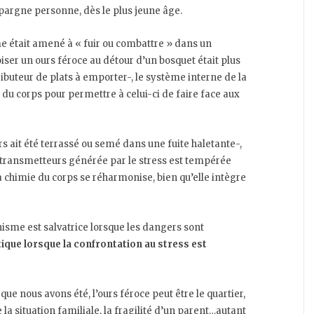
corps…
mais
’épargne personne, dès le plus jeune âge.
pas
irréversible
 était amené à « fuir ou combattre » dans un
ser un ours féroce au détour d’un bosquet était plus
ibuteur de plats à emporter-, le système interne de la
 du corps pour permettre à celui-ci de faire face aux
rs ait été terrassé ou semé dans une fuite haletante-,
transmetteurs générée par le stress est tempérée
a chimie du corps se réharmonise, bien qu’elle intègre
nisme est salvatrice lorsque les dangers sont
que lorsque la confrontation au stress est
 que nous avons été, l’ours féroce peut être le quartier,
e la situation familiale, la fragilité d’un parent…autant