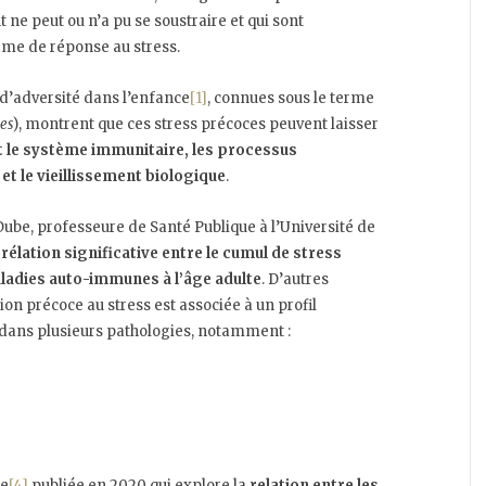
ne peut ou n’a pu se soustraire et qui sont
ème de réponse au stress.
 d’adversité dans l’enfance
[1]
, connues sous le terme
es
), montrent que ces stress précoces peuvent laisser
 le système immunitaire, les processus
et le vieillissement biologique
.
ube, professeure de Santé Publique à l’Université de
rélation significative entre le cumul de stress
aladies auto-immunes à l’âge adulte
. D’autres
n précoce au stress est associée à un profil
dans plusieurs pathologies, notamment :
se
[4]
publiée en 2020 qui explore la
relation entre les