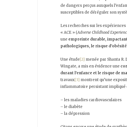
de dangers perçus auxquels l’enfant 
susceptibles de déréguler son syst
Les recherches sur les expériences
« ACE » (
Adverse Childhood Experienc
une
empreinte durable, impactant
pathologiques, le risque d’obésité 
Une étude
[2]
menée par Shanta R. D
Wingate, a mis en évidence une
cor
durant l’enfance et le risque de m
travaux
[3]
montrent qu’une expositio
inflammatoire persistant impliqué 
– les maladies cardiovasculaires
– le diabète
– la dépression
Citons encore une étude de synthè