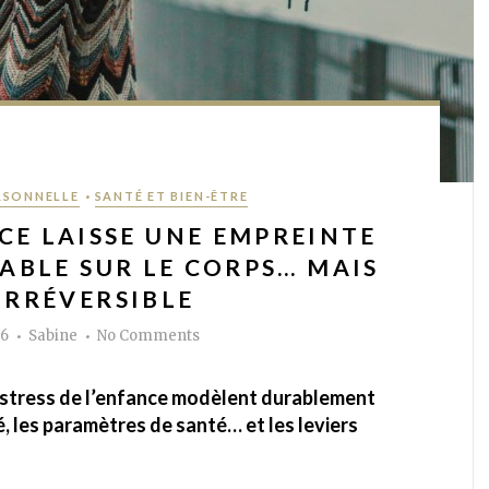
•
RSONNELLE
SANTÉ ET BIEN-ÊTRE
CE LAISSE UNE EMPREINTE
ABLE SUR LE CORPS… MAIS
IRRÉVERSIBLE
Author
on
26
Sabine
No Comments
Le
stress
précoce
laisse
stress de l’enfance modèlent durablement
une
empreinte
é, les paramètres de santé… et les leviers
biologique
durable
sur
le