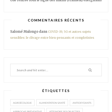
Une rentrée sous le signe des matins (vraiment) énergisants
COMMENTAIRES RÉCENTS
Salomé Mulongo
dans
COVID-19, 5G et autres sujets
sensibles: le clivage entre bien-pensants et complotistes
ÉTIQUETTES
AGROÉCOLOGIE
ALIMENTATION SANTÉ
ANTIOXYDANTS
APPROCHE PRÉVENTIVE
ATTEINDRE SES OBJECTIFS