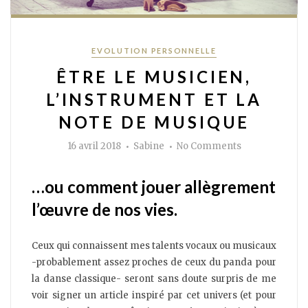
Categories
EVOLUTION PERSONNELLE
ÊTRE LE MUSICIEN,
L’INSTRUMENT ET LA
NOTE DE MUSIQUE
Author
on
16 avril 2018
Sabine
No Comments
Être
le
musicien,
l’instrument
…ou comment jouer allègrement
et
la
l’œuvre de nos vies.
note
de
musique
Ceux qui connaissent mes talents vocaux ou musicaux
-probablement assez proches de ceux du panda pour
la danse classique- seront sans doute surpris de me
voir signer un article inspiré par cet univers (et pour