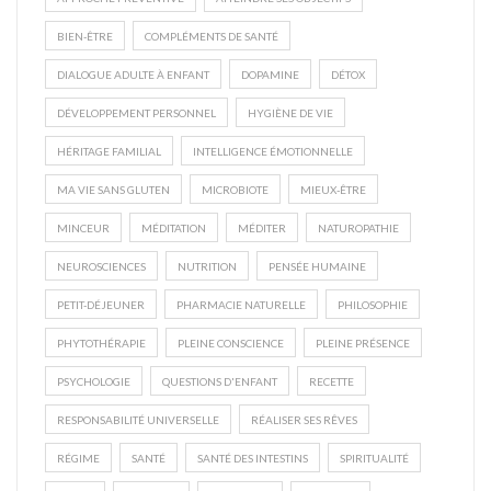
BIEN-ÊTRE
COMPLÉMENTS DE SANTÉ
DIALOGUE ADULTE À ENFANT
DOPAMINE
DÉTOX
DÉVELOPPEMENT PERSONNEL
HYGIÈNE DE VIE
HÉRITAGE FAMILIAL
INTELLIGENCE ÉMOTIONNELLE
MA VIE SANS GLUTEN
MICROBIOTE
MIEUX-ÊTRE
MINCEUR
MÉDITATION
MÉDITER
NATUROPATHIE
NEUROSCIENCES
NUTRITION
PENSÉE HUMAINE
PETIT-DÉJEUNER
PHARMACIE NATURELLE
PHILOSOPHIE
PHYTOTHÉRAPIE
PLEINE CONSCIENCE
PLEINE PRÉSENCE
PSYCHOLOGIE
QUESTIONS D'ENFANT
RECETTE
RESPONSABILITÉ UNIVERSELLE
RÉALISER SES RÊVES
RÉGIME
SANTÉ
SANTÉ DES INTESTINS
SPIRITUALITÉ