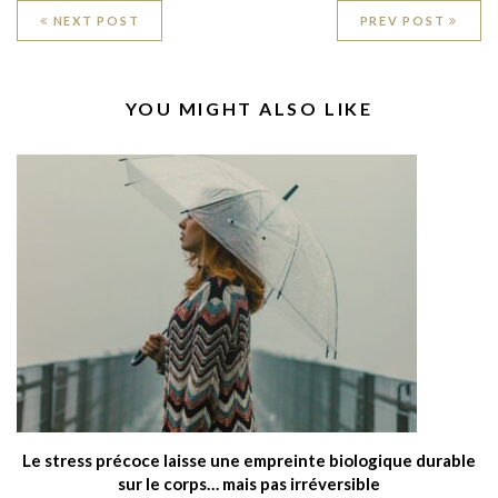
Navigation
NEXT POST
PREV POST
de
l’article
RELATED
YOU MIGHT ALSO LIKE
POSTS
Le stress précoce laisse une empreinte biologique durable
sur le corps… mais pas irréversible