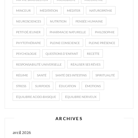
MINCEUR
MÉDITATION
MÉDITER
NATUROPATHIE
NEUROSCIENCES
NUTRITION
PENSÉE HUMAINE
PETIT-DÉJEUNER
PHARMACIE NATURELLE
PHILOSOPHIE
PHYTOTHÉRAPIE
PLEINE CONSCIENCE
PLEINE PRÉSENCE
PSYCHOLOGIE
QUESTIONS D'ENFANT
RECETTE
RESPONSABILITÉ UNIVERSELLE
RÉALISER SES RÊVES
RÉGIME
SANTÉ
SANTÉ DES INTESTINS
SPIRITUALITÉ
STRESS
SURPOIDS
ÉDUCATION
ÉMOTIONS
ÉQUILIBRE ACIDO-BASIQUE
ÉQUILIBRE NERVEUX
ARCHIVES
avril 2026