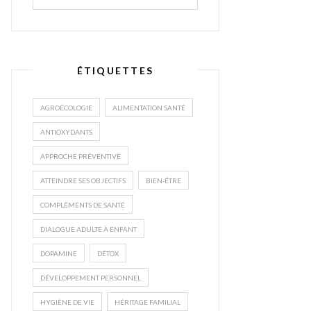
ÉTIQUETTES
AGROÉCOLOGIE
ALIMENTATION SANTÉ
ANTIOXYDANTS
APPROCHE PRÉVENTIVE
ATTEINDRE SES OBJECTIFS
BIEN-ÊTRE
COMPLÉMENTS DE SANTÉ
DIALOGUE ADULTE À ENFANT
DOPAMINE
DÉTOX
DÉVELOPPEMENT PERSONNEL
HYGIÈNE DE VIE
HÉRITAGE FAMILIAL