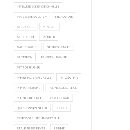
INTELLIGENCE ÉMOTIONNELLE
MA VIE SANS GLUTEN
MICROBIOTE
MIEUX-ÊTRE
MINCEUR
MÉDITATION
MÉDITER
NATUROPATHIE
NEUROSCIENCES
NUTRITION
PENSÉE HUMAINE
PETIT-DÉJEUNER
PHARMACIE NATURELLE
PHILOSOPHIE
PHYTOTHÉRAPIE
PLEINE CONSCIENCE
PLEINE PRÉSENCE
PSYCHOLOGIE
QUESTIONS D'ENFANT
RECETTE
RESPONSABILITÉ UNIVERSELLE
RÉALISER SES RÊVES
RÉGIME