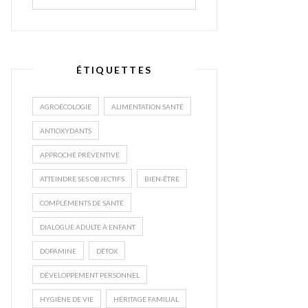
ÉTIQUETTES
AGROÉCOLOGIE
ALIMENTATION SANTÉ
ANTIOXYDANTS
APPROCHE PRÉVENTIVE
ATTEINDRE SES OBJECTIFS
BIEN-ÊTRE
COMPLÉMENTS DE SANTÉ
DIALOGUE ADULTE À ENFANT
DOPAMINE
DÉTOX
DÉVELOPPEMENT PERSONNEL
HYGIÈNE DE VIE
HÉRITAGE FAMILIAL