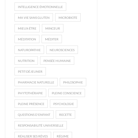
INTELLIGENCE ÉMOTIONNELLE
MA VIE SANS GLUTEN
MICROBIOTE
MIEUX-ÊTRE
MINCEUR
MÉDITATION
MÉDITER
NATUROPATHIE
NEUROSCIENCES
NUTRITION
PENSÉE HUMAINE
PETIT-DÉJEUNER
PHARMACIE NATURELLE
PHILOSOPHIE
PHYTOTHÉRAPIE
PLEINE CONSCIENCE
PLEINE PRÉSENCE
PSYCHOLOGIE
QUESTIONS D'ENFANT
RECETTE
RESPONSABILITÉ UNIVERSELLE
RÉALISER SES RÊVES
RÉGIME