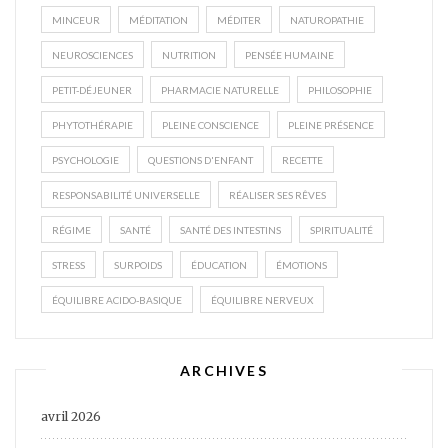
MINCEUR
MÉDITATION
MÉDITER
NATUROPATHIE
NEUROSCIENCES
NUTRITION
PENSÉE HUMAINE
PETIT-DÉJEUNER
PHARMACIE NATURELLE
PHILOSOPHIE
PHYTOTHÉRAPIE
PLEINE CONSCIENCE
PLEINE PRÉSENCE
PSYCHOLOGIE
QUESTIONS D'ENFANT
RECETTE
RESPONSABILITÉ UNIVERSELLE
RÉALISER SES RÊVES
RÉGIME
SANTÉ
SANTÉ DES INTESTINS
SPIRITUALITÉ
STRESS
SURPOIDS
ÉDUCATION
ÉMOTIONS
ÉQUILIBRE ACIDO-BASIQUE
ÉQUILIBRE NERVEUX
ARCHIVES
avril 2026