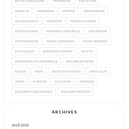
MA VIE SANS GLUTEN
MICROBIOTE
MIEUX-ÊTRE
MINCEUR
MÉDITATION
MÉDITER
NATUROPATHIE
NEUROSCIENCES
NUTRITION
PENSÉE HUMAINE
PETIT-DÉJEUNER
PHARMACIE NATURELLE
PHILOSOPHIE
PHYTOTHÉRAPIE
PLEINE CONSCIENCE
PLEINE PRÉSENCE
PSYCHOLOGIE
QUESTIONS D'ENFANT
RECETTE
RESPONSABILITÉ UNIVERSELLE
RÉALISER SES RÊVES
RÉGIME
SANTÉ
SANTÉ DES INTESTINS
SPIRITUALITÉ
STRESS
SURPOIDS
ÉDUCATION
ÉMOTIONS
ÉQUILIBRE ACIDO-BASIQUE
ÉQUILIBRE NERVEUX
ARCHIVES
avril 2026