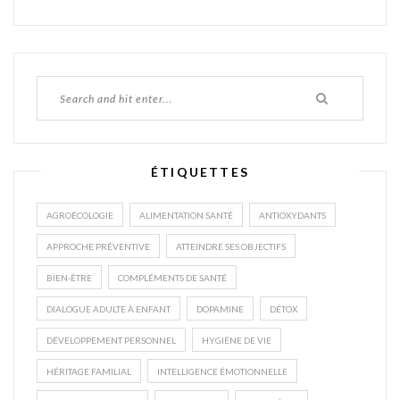
ÉTIQUETTES
AGROÉCOLOGIE
ALIMENTATION SANTÉ
ANTIOXYDANTS
APPROCHE PRÉVENTIVE
ATTEINDRE SES OBJECTIFS
BIEN-ÊTRE
COMPLÉMENTS DE SANTÉ
DIALOGUE ADULTE À ENFANT
DOPAMINE
DÉTOX
DÉVELOPPEMENT PERSONNEL
HYGIÈNE DE VIE
HÉRITAGE FAMILIAL
INTELLIGENCE ÉMOTIONNELLE