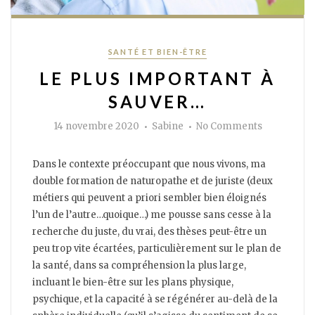
Categories
SANTÉ ET BIEN-ÊTRE
LE PLUS IMPORTANT À
SAUVER…
Author
on
14 novembre 2020
Sabine
No Comments
Le
plus
important
à
Dans le contexte préoccupant que nous vivons, ma
sauver…
double formation de naturopathe et de juriste (deux
métiers qui peuvent a priori sembler bien éloignés
l’un de l’autre…quoique…) me pousse sans cesse à la
recherche du juste, du vrai, des thèses peut-être un
peu trop vite écartées, particulièrement sur le plan de
la santé, dans sa compréhension la plus large,
incluant le bien-être sur les plans physique,
psychique, et la capacité à se régénérer au-delà de la