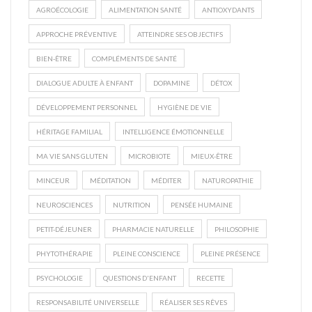
AGROÉCOLOGIE
ALIMENTATION SANTÉ
ANTIOXYDANTS
APPROCHE PRÉVENTIVE
ATTEINDRE SES OBJECTIFS
BIEN-ÊTRE
COMPLÉMENTS DE SANTÉ
DIALOGUE ADULTE À ENFANT
DOPAMINE
DÉTOX
DÉVELOPPEMENT PERSONNEL
HYGIÈNE DE VIE
HÉRITAGE FAMILIAL
INTELLIGENCE ÉMOTIONNELLE
MA VIE SANS GLUTEN
MICROBIOTE
MIEUX-ÊTRE
MINCEUR
MÉDITATION
MÉDITER
NATUROPATHIE
NEUROSCIENCES
NUTRITION
PENSÉE HUMAINE
PETIT-DÉJEUNER
PHARMACIE NATURELLE
PHILOSOPHIE
PHYTOTHÉRAPIE
PLEINE CONSCIENCE
PLEINE PRÉSENCE
PSYCHOLOGIE
QUESTIONS D'ENFANT
RECETTE
RESPONSABILITÉ UNIVERSELLE
RÉALISER SES RÊVES