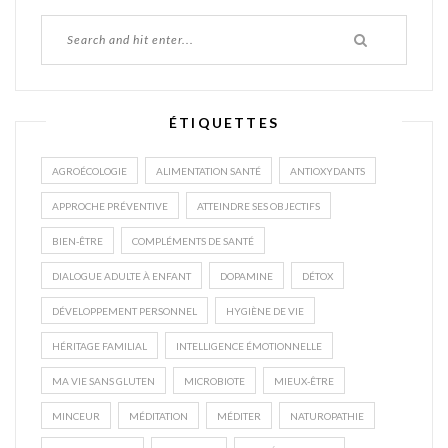
ÉTIQUETTES
AGROÉCOLOGIE
ALIMENTATION SANTÉ
ANTIOXYDANTS
APPROCHE PRÉVENTIVE
ATTEINDRE SES OBJECTIFS
BIEN-ÊTRE
COMPLÉMENTS DE SANTÉ
DIALOGUE ADULTE À ENFANT
DOPAMINE
DÉTOX
DÉVELOPPEMENT PERSONNEL
HYGIÈNE DE VIE
HÉRITAGE FAMILIAL
INTELLIGENCE ÉMOTIONNELLE
MA VIE SANS GLUTEN
MICROBIOTE
MIEUX-ÊTRE
MINCEUR
MÉDITATION
MÉDITER
NATUROPATHIE