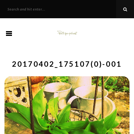
20170402_175107(0)-001