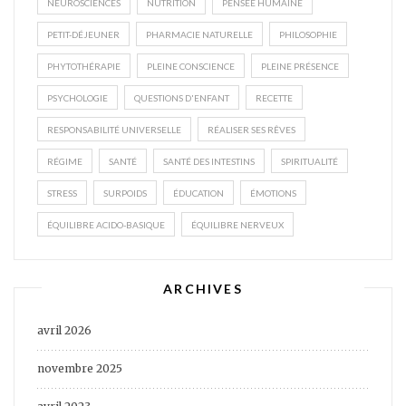
NEUROSCIENCES
NUTRITION
PENSÉE HUMAINE
PETIT-DÉJEUNER
PHARMACIE NATURELLE
PHILOSOPHIE
PHYTOTHÉRAPIE
PLEINE CONSCIENCE
PLEINE PRÉSENCE
PSYCHOLOGIE
QUESTIONS D'ENFANT
RECETTE
RESPONSABILITÉ UNIVERSELLE
RÉALISER SES RÊVES
RÉGIME
SANTÉ
SANTÉ DES INTESTINS
SPIRITUALITÉ
STRESS
SURPOIDS
ÉDUCATION
ÉMOTIONS
ÉQUILIBRE ACIDO-BASIQUE
ÉQUILIBRE NERVEUX
ARCHIVES
avril 2026
novembre 2025